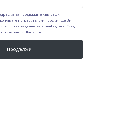
 адрес, за да продължите към Вашия
ко нямате потребителски профил, ще Ви
 след потвърждение на e-mail адреса. След
те желаната от Вас карта
Продължи